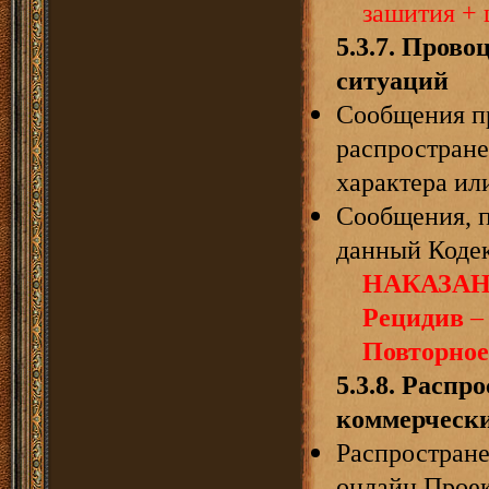
зашития + 
5.3.7. Пров
ситуаций
Сообщения пр
распростран
характера ил
Сообщения, 
данный Кодек
НАКАЗАН
Рецидив
– 
Повторное
5.3.8. Распр
коммерческ
Распростране
онлайн Прое