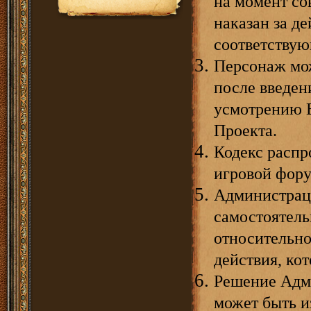
на момент со
наказан за д
соответствую
Персонаж мож
после введен
усмотрению 
Проекта.
Кодекс распр
игровой фору
Администраци
самостоятель
относительно
действия, ко
Решение Адми
может быть и