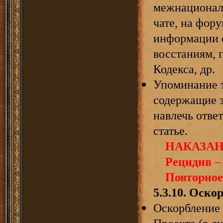
межнационал
чате, на фору
информации 
восстаниям, 
Кодекса, др.
Упоминание т
содержащие 
навлечь отве
статье.
НАКАЗАН
Рецидив
– 
Повторное
5.3.
10
.
Оскор
Оскорбление