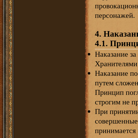
провокационн
персонажей.
4. Наказан
4.1. Принц
Наказание за
Хранителями
Наказание по
путем сложен
Принцип погл
строгим не п
При принятии
совершенные 
принимается 