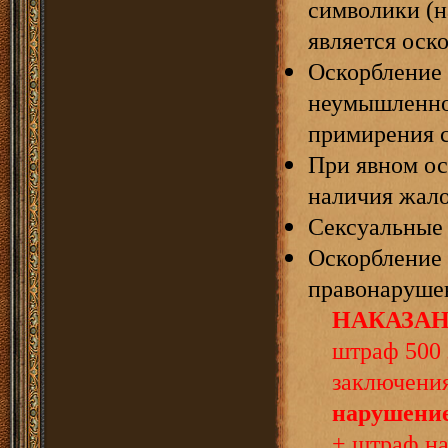
символики (н
является оск
Оскорбление 
неумышленно
примирения с
При явном ос
наличия жало
Сексуальные 
Оскорбление 
правонаруше
НАКАЗАН
штраф 500
заключения
нарушени
+ штраф н