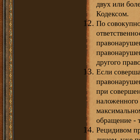
двух или бол
Кодексом.
По совокупн
ответственно
правонарушен
правонарушен
другого прав
Если соверша
правонарушен
при совершен
наложенного 
максимальном
обращение - 
Рецидивом п
лицом, уже п