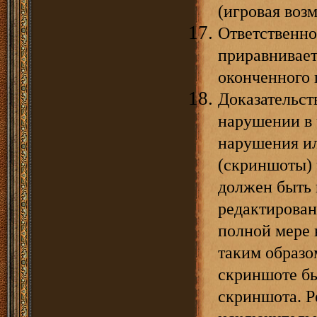
(игровая воз
Ответственно
приравнивает
оконченного 
Доказательст
нарушении в 
нарушения ил
(скриншоты) 
должен быть 
редактирован
полной мере 
таким образо
скриншоте бы
скриншота. Р