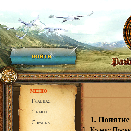
.
МЕНЮ
Главная
Об игре
1. Понятие
Справка
Кодекс Прое