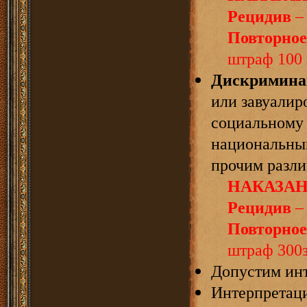
Рецидив
– 
Повторное
штраф 100 
Дискриминац
или завуали
социальному
национальны
прочим разли
НАКАЗАН
Рецидив
– 
Повторное
штраф 300
Допустим инт
Интерпретаци