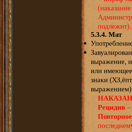
(наказание
Администр
подлежит).
5.3.4.
Мат
Употребление
Завуалирован
выражение, 
или имеющее 
знаки (ХЗ,ёпт
выражением)
НАКАЗАН
Рецидив
– 
Повторное
последнем