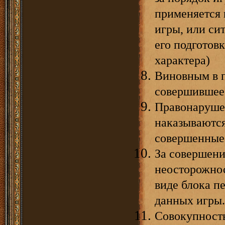
применяется 
игры, или си
его подготов
характера)
Виновным в п
совершившее 
Правонаруше
наказываются
совершенные
За совершени
неосторожнос
виде блока п
данных игры.
Совокупност