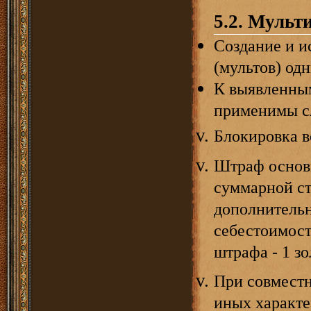
5.2. Мульт
Создание и и
(мультов) од
К выявленны
применимы с
Блокировка в
Штраф основн
суммарной ст
дополнительн
себестоимост
штрафа - 1 зо
При совместны
иных характе