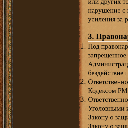
или других т
нарушение с
усиления за 
3. Правон
Под правонар
запрещенное 
Администраци
бездействие 
Ответственно
Кодексом РМ,
Ответственно
Уголовными 
Закону о защ
Закону о защ