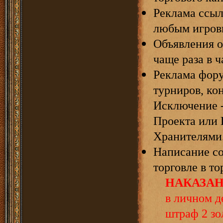
Реклама ссыл
любым игровы
Объявления о
чаще раза в ч
Реклама фору
турниров, кон
Исключение 
Проекта или
Хранителями
Написание с
торговле в то
НАКАЗАН
в личном д
штраф 2 з