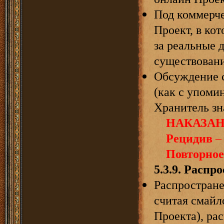
Под коммерче
Проект, в ко
за реальные 
существовани
Обсуждение 
(как с упомин
Хранитель зн
НАКАЗАН
Рецидив
– 
Повторное
5.3.
9
.
Распро
Распростране
считая смайл
Проекта), ра