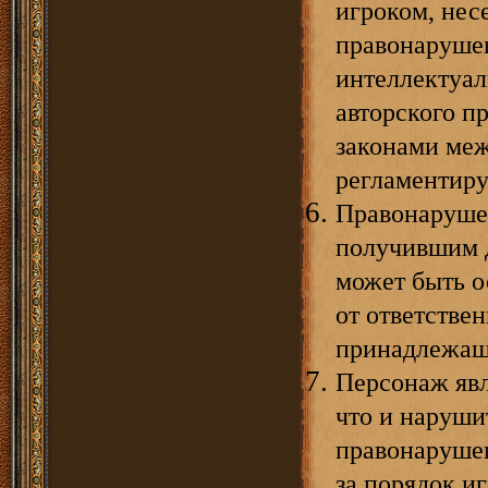
игроком, нес
правонарушен
интеллектуал
авторского п
законами меж
регламентир
Правонарушен
получившим д
может быть о
от ответстве
принадлежащ
Персонаж явл
что и наруши
правонарушен
за порядок и