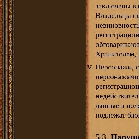
заключены в 
Владельцы пе
невиновность
регистрацио
обговаривают
Хранителем, 
Персонажи, 
персонажами з
регистрацион
недействител
данные в пол
подлежат бло
5.3. Наруш