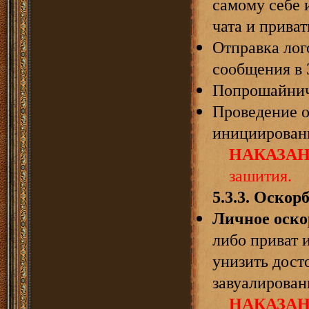
самому себе 
чата и приват
Отправка лог
сообщения в 
Попрошайнич
Проведение о
инициирован
НАКАЗАН
зашития.
5.3.3.
Оскорб
Личное оско
либо приват 
унизить досто
завуалирован
НАКАЗАН