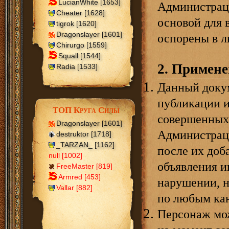
LucianWhite [1653]
Администраци
Cheater [1628]
основой для 
tigrok [1620]
Dragonslayer [1601]
оспорены в 
Chirurgo [1559]
Squall [1544]
2. Примене
Radia [1533]
Данный докум
публикации и
ТОП Круга Силы
совершенных 
Dragonslayer [1601]
Администраци
destruktor [1718]
_TARZAN_ [1162]
после их доб
null [1002]
объявления и
FreeMaster [819]
Armred [453]
нарушении, н
Vallar [882]
по любым кан
Персонаж мож