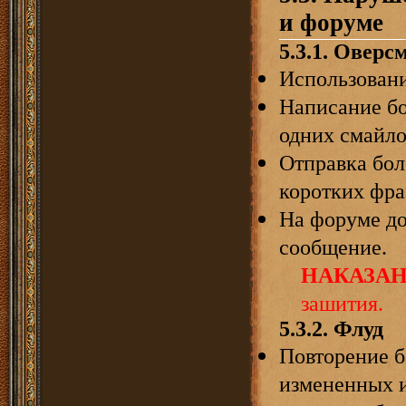
и форуме
5.3.1.
Оверс
Использовани
Написание бо
одних смайло
Отправка бол
коротких фра
На форуме до
сообщение.
НАКАЗА
зашития.
5.3.2.
Флуд
Повторение б
измененных 