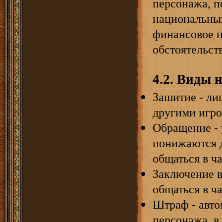
персонажа, п
национальный
финансовое п
обстоятельств
4.2. Виды 
Зашитие - ли
другими игро
Обращение - 
понижаются д
общаться в ча
Заключение в
общаться в ч
Штраф - авто
персонажа, в