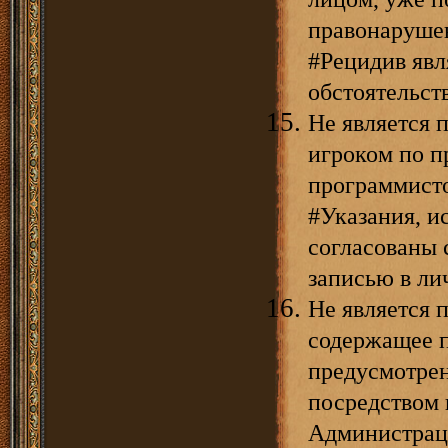
правонарушен
#Рецидив явл
обстоятельст
Не является 
игроком по 
программист
#Указания, и
согласованы 
записью в ли
Не является 
содержащее 
предусмотрен
посредством 
Администрац