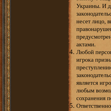
Украины. И 
законодатель
несет лицо, 
правонарушен
предусмотре
актами.
Любой персон
игрока призн
преступлени
законодатель
является игр
любым возмо
сохранения 
Ответственно