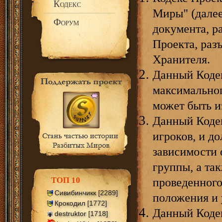
Кодекс
Миры" (далее
Форум
документа, р
Проекта, раз
Хранителя.
Данный Кодек
максимальног
может быть и
Данный Кодек
игроков, и д
зависимости 
группы, а та
ТОП 10
проведенного
Сивибинчикк [2289]
положения и 
Крокодил [1772]
Данный Кодек
destruktor [1718]