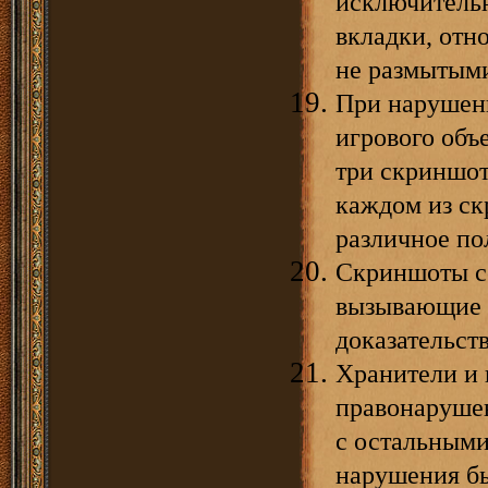
исключительн
вкладки, отн
не размытым
При нарушен
игрового объ
три скриншот
каждом из с
различное по
Скриншоты с
вызывающие с
доказательст
Хранители и 
правонарушен
с остальными
нарушения б