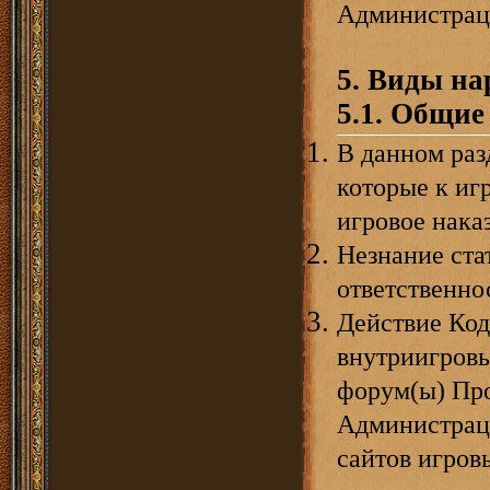
Администраци
5. Виды н
5.1. Общие
В данном раз
которые к иг
игровое нака
Незнание ста
ответственно
Действие Код
внутриигровы
форум(ы) Про
Администраци
сайтов игров