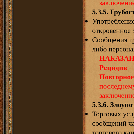
заключение
5.3.
5
.
Грубос
Употребление
откровенное 
Сообщения гр
либо персона
НАКАЗАН
Рецидив
– 
Повторное
последнем
заключение
5.3.
6
.
Злоупо
Торговых усл
сообщений ча
торгового кан