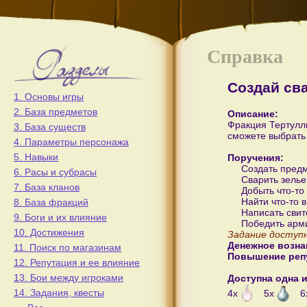
Справка
Создай св
1. Основы игры
2. База предметов
Описание:
Фракция Тертулли
3. База существ
сможете выбрать 
4. Параметры персонажа
5. Навыки
Поручения:
Создать предм
6. Расы и субрасы
Сварить зелье
7. База кланов
Добыть что-то
Найти что-то 
8. База фракций
Написать свит
9. Боги и их влияние
Победить арми
10. Достижения
Задание доступн
Денежное возна
11. Поиск по магазинам
Повышение реп
12. Репутация и ее влияние
13. Бои между игроками
Доступна одна и
14. Задания, квесты
4x
5x
6