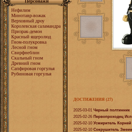
Персонажи
Нефилим
Минотавр-вожак
Верховный дроу
Королевcкая саламандра
Призрак-демон
Красный ящеролюд
Гном-полукровка
Лесной гном
Свирфнеблин
Скальный гном
Древний гном
Сапфировая горгулья
Рубиновая горгулья
ДОСТИЖЕНИЯ (27)
2025-03-01
Черный полтинник
2025-02-26
Первопроходец Ис
2025-02-10
Усмиритель Корней
2025-02-10
Сокрушитель Змеин