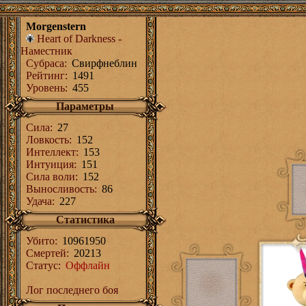
Morgenstern
Heart of Darkness
-
Наместник
Субраса:
Свирфнеблин
Рейтинг:
1491
Уровень:
455
Параметры
Сила
:
27
Ловкость
:
152
Интеллект
:
153
Интуиция
:
151
Сила воли
:
152
Выносливость
:
86
Удача
:
227
Статистика
Убито:
10961950
Смертей:
20213
Статус:
Оффлайн
Лог последнего боя